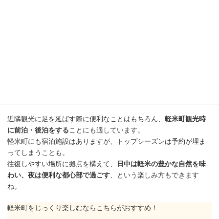
八戸も盛岡も、それぞれ県を代表する都心部です。
ホテルや宿泊施設はもちろん、飲食店や交通インフラも豊かなた
め、
観光の拠点とするのに最適な場所
といえるでしょう。
近隣観光に足を延ばす際に便利なことはもちろん、
軽米町観光時
に前泊・後泊をする
ことにも適しています。
軽米町にも宿泊施設はありますが、トップシーズンは予約が埋ま
ってしまうことも。
往復しやすい場所に拠点を構えて、
日中は軽米の豊かな自然を味
わい、夜は便利な都心部で過ごす
、という楽しみ方もできます
ね。
軽米町をじっくり楽しむならこちらがおすすめ！