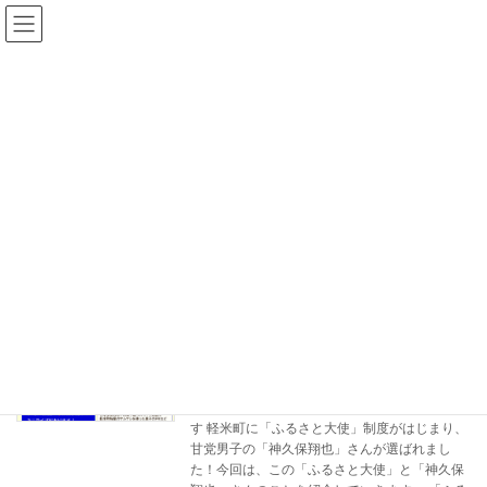
コ
ナ
かるまいぐらし
ン
ビ
テ
ゲ
ン
ー
ツ
シ
ブログ<いい日かるまい>
へ
ョ
ス
ン
キ
に
ッ
移
TOP
ブログ<いい日かるまい>
イベント情報
プ
動
イベント情報
【地域情報】「軽米町ふるさと大使」に
イベント情報
甘党男子の神久保翔也さんが着任！
2024年7月22日
こんにちは！かるまいぐらしのカラッスィーで
す 軽米町に「ふるさと大使」制度がはじまり、
甘党男子の「神久保翔也」さんが選ばれまし
た！今回は、この「ふるさと大使」と「神久保